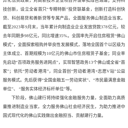
异化信贷政策，对高新技术企业项目开设审批绿色通道；支持科
技创新，设立全省首只“专精特新”投贷联基金，创新打造科创快
贷、科创易贷和善新贷等专属产品，全面服务佛山制造业当家。
截至2023年9月末，当年累计向制造业企业发放贷款378亿元，较
去年同期多98亿元，同比增速35%。全国率先开启住房租赁“佛山
模式”，全面探索租购并举良性发展模式，落地全国首个以区级为
主体成立、首期规模为10亿元的佛山市住房租赁子基金；同业率
先启动“百项政务服务进网点”，实现智慧政务13个佛山或全省“首
家”；依托“劳动者港湾”，同业首创“劳动者港湾+志愿V站”公益
服务模式。先后获得“全国金融五一劳动奖状”、“市民最满意金融
单位”、 “服务实体经济标杆单位”等。
下阶段，佛山建行将持续强化金融服务力量，全面助力高质
量推进制造业当家，全力服务佛山社会经济民生，为助力推进中
国式现代化的佛山实践做出金融担当、贡献建行力量。