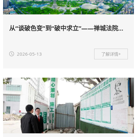
从“谈破色变”到“破中求立”——禅城法院执法治利刃破困局 助企纾困活水生春
2026-05-13
了解详情+