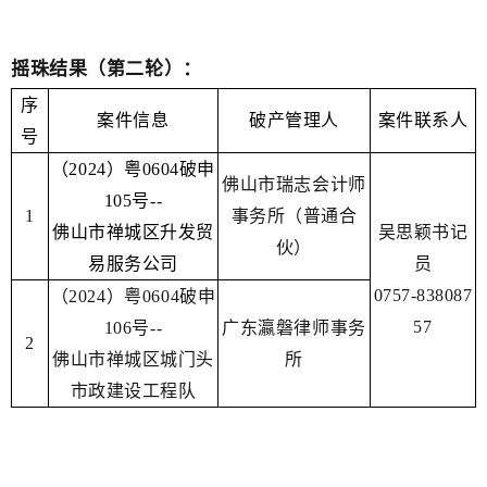
摇珠结果（第二轮）：
序
案件信息
破产管理人
案件联系人
号
（2024）粤0604破申
佛山市瑞志会计师
105号--
1
事务所（普通合
佛山市禅城区升发贸
吴思颖书记
伙）
易服务公司
员
0757-838087
（2024）粤0604破申
57
106号--
广东瀛磐律师事务
2
佛山市禅城区城门头
所
市政建设工程队