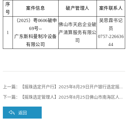
序
案件信息
破产管理人
案件联系人
号
（2025）粤0606破申
吴思霖书记
佛山市天启企业破
69号--
员
1
产清算服务有限公
广东斯科曼制冷设备
0757-226636
司
有限公司
44
上一篇：
【摇珠选定开户行】2025年8月29日开户银行选定摇珠结果（第二期合作银行第76期）
下一篇：
【摇珠选定管理人】2025年8月25日佛山市南海区人民法院摇珠选定管理人结果
返回