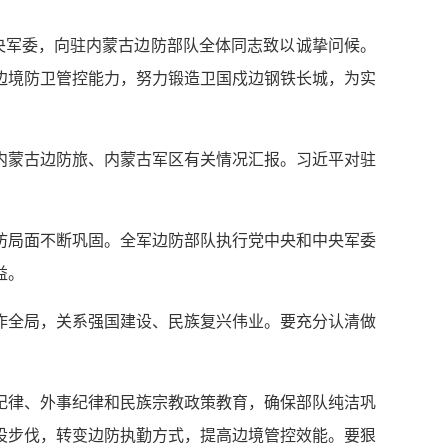
央军委，向驻内蒙古边防部队全体同志致以诚挚问候。
边境防卫管控能力，努力锻造卫国戍边钢铁长城，为实
内蒙古边防旅、内蒙古军区有关情况汇报。习近平对驻
防局面不断巩固。全军边防部队执行党中央和中央军委
益。
作全局，关系强国建设、民族复兴伟业。要充分认清做
纪律、外事纪律和民族宗教政策教育，确保部队纯洁巩
设步伐，转变边防执勤方式，提高边境管控效能。要狠