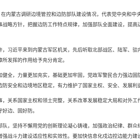
日在内蒙古调研边境管控和边防部队建设情况，代表党中央和中
事战略方针，把握边防工作特点规律，加强部队全面建设，提高
时许，习近平来到内蒙古军区机关，先后听取北部战区、陆军、驻
障所发挥的作用给予充分肯定。
加健全，力量更加充实，基础更加牢固，党政军警民合力强边固
边防安全和边境地区稳定，有力维护了国家主权、安全、发展利
事，关系国家主权和领土完整，关系改革发展稳定大局和对外工
守好边、固好防。
部队，坚持不懈用党的创新理论凝心铸魂，加强政治纪律、群众
增强战斗力建设适应性和实效性。要加快信息化戍边控边能力建