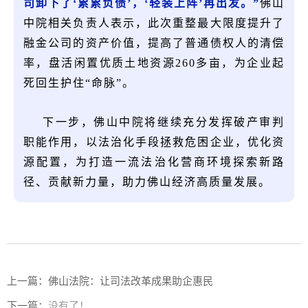
司卸下了‘累累负债’，‘轻装上阵’再出发。”
佛山
中院相关负责人表示，此次重整最大限度提升了
融金公司的资产价值，提高了普通债权人的清偿
率，盘活闲置优质土地资源260多亩，为企业起
死回生护住“命脉”。
下
一步，佛山中院将继续充分发挥破产审判
职能作用，以法治化手段拯救危困企业，优化资
源配置，为打造一流法治化营商环境探索新路
径、贡献新力量，助力佛山经济高质量发展。
上一篇：
佛山法院：让司法改革成果助企惠民
下一篇：
没有了！