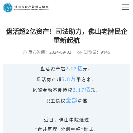
盘活超2亿资产！司法助力，佛山老牌民企
重新起航
发布时间：2024-09-02
浏览量：9145
2.12亿
盘活资产超
元、
5.8万
盘活房产超
平方米、
2.17亿
化解金融不良债权
元，
全部
职工债权
清偿
……
近日，佛山中院通过
“合并审理+分别重整”模式，