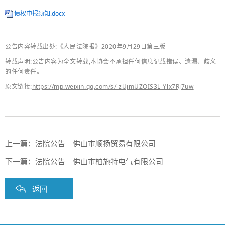
债权申报须知.docx
公告内容转载出处:《人民法院报》2020年9月29日第三版
转载声明:公告内容为全文转载,本协会不承担任何信息记载错误、遗漏、歧义
的任何责任。
原
文链接:
https://mp.weixin.qq.com/s/-zUjmUZOIS3L-Ylx7Rj7uw
上一篇：
法院公告｜佛山市顺扬贸易有限公司
下一篇：
法院公告｜佛山市柏施特电气有限公司
返回