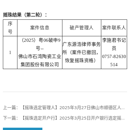
摇珠结果（第二轮）：
序
案件信息
破产管理人
案件联系人
号
（2025）粤06破申9
李施君书记
广东源浩律师事务
号--
员
1
所（案件已撤回，
佛山市石湾陶瓷工业
0757-82630
恢复摇珠资格）
集团股份有限公司
514
上一篇：
【摇珠选定管理人】2025年3月27日佛山市顺德区人民法院摇珠选定管理人结果
下一篇：
【摇珠选定开户行】2025年3月25日开户银行选定摇珠结果（第一期合作银行第106期、第二期合作银行第54期