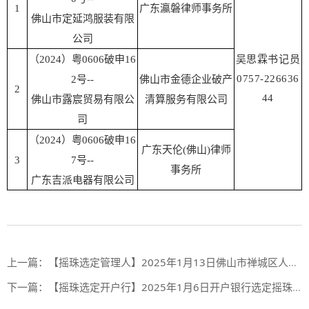
1
广东瀛磐律师事务所
佛山市定延鸿服装有限
公司
（2024）粤0606破申16
吴思霖书记员
0757-226636
2号--
佛山市金德企业破产
2
44
佛山市露宸贸易有限公
清算服务有限公司
司
（2024）粤0606破申16
广东天伦(佛山)律师
3
7号--
事务所
广东吉派电器有限公司
上一篇：
【摇珠选定管理人】2025年1月13日佛山市禅城区人民法院摇珠选定管理人结果
下一篇：
【摇珠选定开户行】2025年1月6日开户银行选定摇珠结果（第一期合作银行第100期，第二期合作银行第47期）