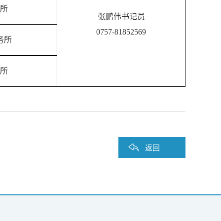
所
张鹏伟书记员
0757-81852569
务所
所
返回