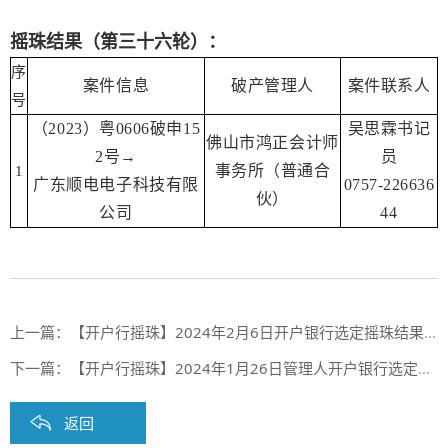
摇珠结果（第三十六轮）：
序
案件信息
破产管理人
案件联系人
号
（2023）粤0606破申15
吴思霖书记
佛山市鸿正会计师
2号→
员
事务所（普通合
1
广东顺电电子科技有限
0757-226636
伙）
公司
44
上一篇：
【开户行摇珠】2024年2月6日开户银行选定摇珠结果（第一期合作银行第66期、第二期合作银行第1期）
下一篇：
【开户行摇珠】2024年1月26日管理人开户银行选定摇珠结果（第六十五期）
返回