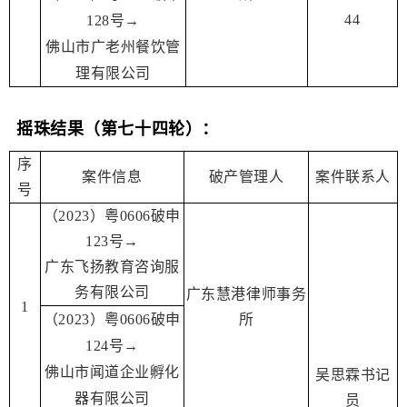
44
128号→
佛山市广老州餐饮管
理有限公司
摇珠结果
（第七十四轮）：
序
案件信息
破产管理人
案件联系人
号
（2023）粤0606破申
123号→
广东飞扬教育咨询服
务有限公司
广东慧港律师事务
1
（2023）粤0606破申
所
124号→
佛山市闻道企业孵化
吴思霖书记
器有限公司
员