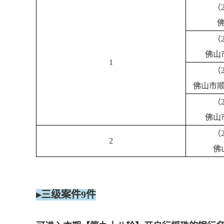
（
（
佛山
1
（
佛山市
（
佛山
（
2
佛
▸三级案件9件