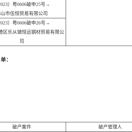
2023）粤0606破申25号→
佛山市伍恒贸易有限公司
2023）粤0606破申26号→
德区乐从镇恒远钢材贸易有限公
司
名单：
破产案件
破产管理人