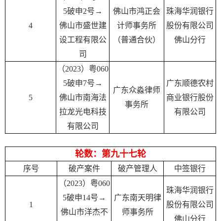
5破申2号
→
佛山市鸿正会
珠
海华润银行
4
佛山市盛世建
计师事务所
股份有限公司
设工程有限公
（普通合伙）
佛山分行
司
（2023）粤060
5破申7号→
广东顺德农村
广东众淼律师
5
佛山市南海法
商业银行股份
事务所
拉龙光电科技
有限公司
有限公司
轮数：第九十七轮
序号
破产案件
破产管理人
中签银行
（2023）粤060
珠海华润银行
5破申14号→‍
广东南天明律
1
股份有限公司
佛山市洋杰不
师事务所
佛山分行