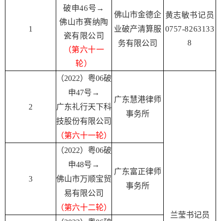
破申46号→
佛山市金德企
黄志敏书记员
佛山市赛纳陶
1
业破产清算服
0757-8263133
瓷有限公司
8
务有限公司
（
第
六十一
轮）
（2022）粤06破
申47号→
广东慧港律师
2
广东礼行天下科
事务所
技股份有限公司
（
第
六十一轮）
（2022）粤06破
申48号→
广东富正律师
3
佛山市万顺宝贸
事务所
易有限公司
（
第
六十二轮）
兰莹书记员