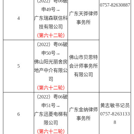
（2022）粤06破
0757-82630887
申49号→
广东天骅律师
4
广东瑞森联信科
事务所
技有限公司
（
第
六十二轮）
（2022）粤06破
申50号→
佛山市贝思特
佛山阳光丽舍房
5
会计师事务所
地产中介有限公
有限公司
司
（第六十二轮）
（2022）粤06破
申51号→
黄志敏书记员
广东金纳律师
0757-8263133
6
广东迅菱电梯有
事务所
8
限公司
（
第
六十二轮）