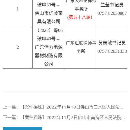
广东天地正律师
破申39号→
兰莹书记员
1
事务所
佛山市优藤家
0757-82630887
(第五十八轮）
具有限公司
（2022）粤06
破申40号→
黄志敏书记员
广东汇联律师事
2
广东佳力电源
0757-82631338
务所
器材制造有限
公司
上一篇：
【案件摇珠】2022年11月10日佛山市三水区人民法院案件摇珠结果
下一篇：
【案件摇珠】2022年11月7日佛山市南海区人民法院案件摇珠结果