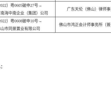
2022）粤0605破申27号→
广东天伦（佛山）律师事
市南海中南企业（集团）公司
2022）粤0608破申10号→
佛山市鸿正会计师事务所（普
佛山市同景置业有限公司
单：