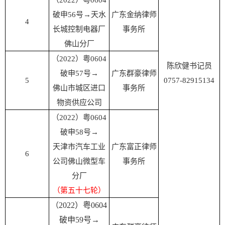
（2022）粤0604
破申56号
→天水
广东金纳律师
4
长城控制电器厂
事务所
佛山分厂
（2022）粤0604
陈欣健书记员
破申57号
→
广东群豪律师
5
0757-82915134
佛山市城区进口
事务所
物资供应公司
（2022）粤0604
破申58号
→
天津市汽车工业
广东富正律师
6
公司佛山微型车
事务所
分
厂
（第五十七轮）
2022）粤0604
（
破申59号
→