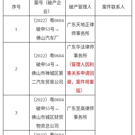
案号（破产企
序号
破产管理人
案件联系人
业）
（2022）粤0604
广东天地正律
1
破申53号
→
师事务所
佛山汽车厂
广东华法律师
（2022）粤0604
事务所
破申54号
→
（管理人因利
2
佛山市禅城区第
害关系申请回
二汽车贸易公司
避，案件将重
摇）
（
2022）粤0604
破申55号→
广东至高律师
3
佛山市城区财贸
事务所
物资总公司