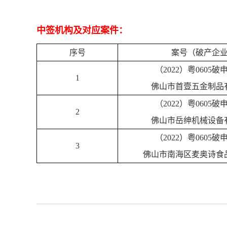
中签机构及对应案件：
序号
案号（破产企
（2022）粤0605破
1
佛山市首壹五金制品
（2022）粤0605破
2
佛山市岳绅机械设备
（2022）粤0605破
3
佛山市南海区麦奥诗食