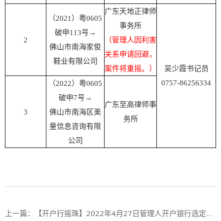
广东天地正律师
（2021）粤0605
事务所
破申113号→
2
（管理人因利害
佛山市南海家俊
关系申请回避，
鞋业有限公司
案件将重摇。）
吴少霞书记员
0757-86256334
（2022）粤0605
破申7号→
广东至高律师事
3
佛山市南海区美
务所
童信息咨询有限
公司
上一篇：
【开户行摇珠】2022年4月27日管理人开户银行选定摇珠结果（第二十七期）