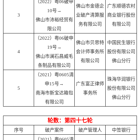
（2022）粤06破申
佛山市金德企
广东顺德农村
10号
→
3
业破产清算服
商业银行股份
佛山市沛裕经贸有
务有限公司
有限公司
限公司
（2022）粤06破申
佛山市贝思特
中国民生银行
19号
→
4
会计师事务所
股份有限公司
佛山市澜石昌威毛
有限公司
佛山分行
条制品有限公司
（2021）粤0605清
珠海华润银行
申15号
→
广
东富正律师
5
股份有限公司
南海市新宝达箱包
事务所
佛山分行
有限公司
轮数：第四十七轮
序号
破产案件
破产管理人
中签银行
（2021）粤0605清