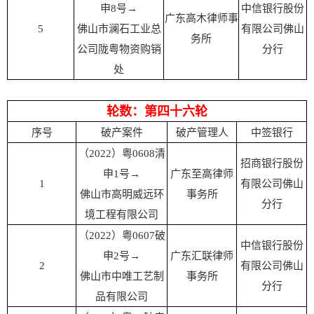
申8号
→
中信银行股份
广东高木律师事
5
佛山市澜石工业总
有限公司佛山
务所
公司陇粤物资购销
分行
处
轮数：第四十六轮
序号
破产案件
破产管理人
中签银行
（2022）粤0608清
招商银行股份
申1号
→
广东至高律师
1
有限公司佛山
佛山市高明威远环
事务所
分行
境工程有限公司
（2022）粤0607破
中信银行股份
申2号
→
广东汇联律师
2
有限公司佛山
佛山市中唯工艺制
事务所
分行
品有限公司