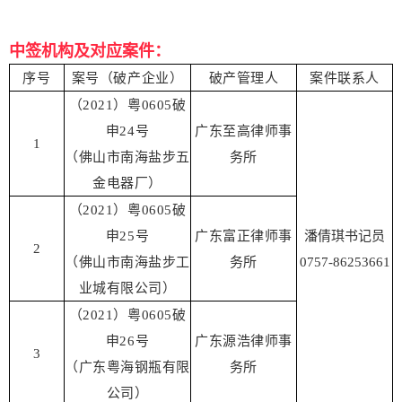
中签机构及对应案件：
序号
案号（破产企
业）
破产管理人
案件联系人
（2021）粤0605破
申24号
广东至高律师事
1
（佛山市南海盐步五
务所
金电器厂）
（2021）粤0605破
申25号
广东富正律师事
潘倩琪书记员
2
（佛山市南海盐步工
务所
0757-86253661
业城有限公司）
（2021）粤0605破
申26号
广东源浩律师事
3
（广东粤海钢瓶有限
务所
公司）