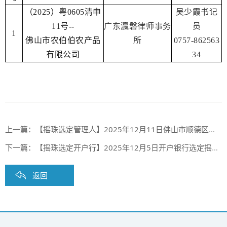
（2025）粤0605清申
吴少霞书记
11号--
广东瀛磐律师事务
员
1
佛山市农伯伯农产品
所
0757-862563
有限公司
34
上一篇：
【摇珠选定管理人】2025年12月11日佛山市顺德区人民法院摇珠选定管理人结果
下一篇：
【摇珠选定开户行】2025年12月5日开户银行选定摇珠结果（第二期合作银行第87期）
返回