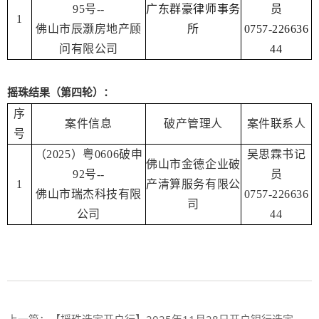
95号--
广东群豪律师事务
员
1
佛山市辰灏房地产顾
所
0757-226636
问有限公司
44
摇珠结果（第四轮）：
序
案件信息
破产管理人
案件联系人
号
（2025）粤0606破申
吴思霖书记
佛山市金德企业破
92号--
员
1
产清算服务有限公
佛山市瑞杰科技有限
0757-226636
司
公司
44