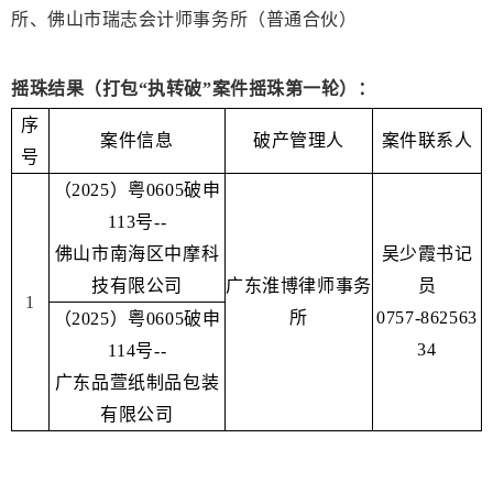
所、佛山市瑞志会计师事务所（普通合伙）
摇珠结果（打包“执转破”案件摇珠第一轮）：
序
案件信息
破产管理人
案件联系人
号
（2025）粤0605破申
113号--
佛山市南海区中摩科
吴少霞书记
技有限公司
广东淮博律师事务
员
1
所
0757-862563
（2025）粤0605破申
34
114号--
广东品萱纸制品包装
有限公司