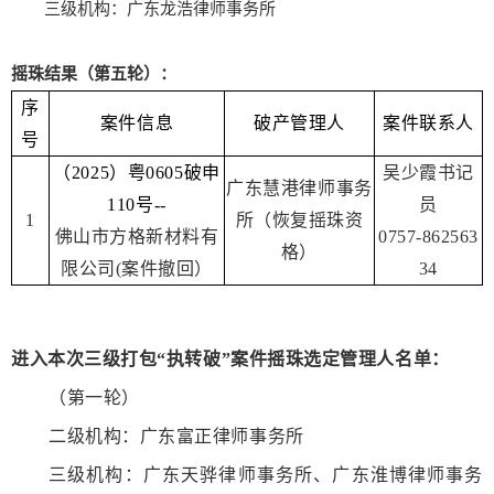
三级机构：广东龙浩律师事务所
摇珠结果（第五轮）：
序
案件信息
破产管理人
案件联系人
号
（2025）粤0605破申
吴少霞书记
广东慧港律师事务
110号--
员
1
所（恢复摇珠资
佛山市方格新材料有
0757-862563
格）
限公司(案件撤回）
34
进入本次三级打包“执转破”案件摇珠选定管理人名单：
（第一轮）
二级机构：广东富正律师事务所
三级机构：广东天骅律师事务所、广东淮博律师事务