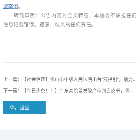
型案例
。
得以维持，182个工作岗位得以保留，
债权人权益得到
转载声明：公告内容为全文转载，本协会不承担任何
保障，实现了法律效果和社会效果的有机统一。
信息记载错误、遗漏、歧义的任何责任。
上一篇：
【社会治理】佛山市中级人民法院出台“双指引”，助力破产办理提速降费
下一篇：
【今日头条！！】广东高院首发破产审判白皮书，佛山两案入选十大典型案例
返回