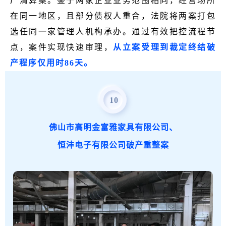
产清算案。鉴于两家企业业务范围相同，经营场所
在同一地区，且部分债权人重合，法院将两案打包
选任同一家管理人机构承办。通过有效把控流程节
点，案件实现快速审理，
从立案受理到裁定终结破
产程序仅用时86天。
10
典型意义
佛山市高明金富雅家具有限公司、
上述两案作为顺德法院
全面开展破产案件快审工
恒沣电子有限公司破产重整案
作的有益尝试
，依托破产一体化系统，实现法院、
管理人的高效互动，又通过细化流程节点，形成一
套可操作、可复制的规范动作，为推广快审程序适
用打下坚实基础。