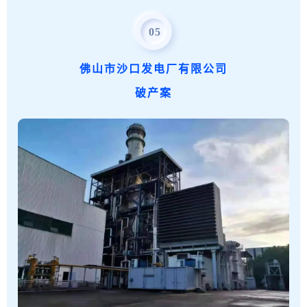
05
典型意义
佛山市沙口发电厂有限公司
破产案
该系列案通过重整程序，优化利用土地资源
2888.8亩
，化解债务达
150余亿元
。重整投资人在
后续经营中，结合佛山市三水区产业特点，引入养
老、医疗等优质资源，为当地乡村振兴注入活力。
该系列案中，法院通过实质合并重整，充分保障债
权人整体公平受偿，推动跨境企业依法重整再生，
优化粤港澳大湾区法治化营商环境。