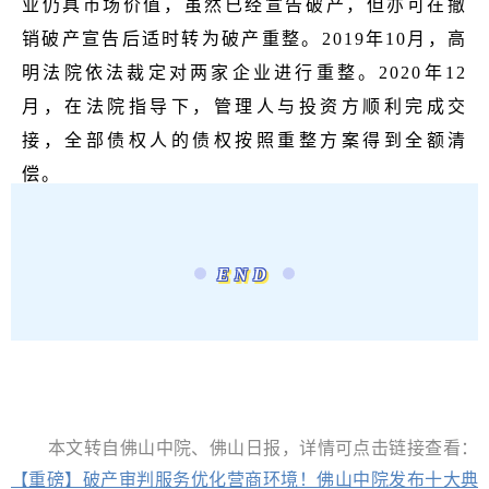
业仍具市场价值，虽然已经宣告破产，但亦可在撤
销破产宣告后适时转为破产重整。2019年10月，高
明法院依法裁定对两家企业进行重整。2020年12
月，在法院指导下，管理人与投资方顺利完成交
接，全部债权人的债权按照重整方案得到全额清
偿。
END
典型意义
该案是佛山市首宗宣告破产后重整成功的案件
。高
明法院根据实际情况变化，准确判断债务人的重整价
值，引导破产企业适时转入重整程序，帮助和支持符合
本文转自佛山中院、佛山日报，详情可点击链接查看：
国家产业政策要求、具有市场价值的民营企业恢复生
【重磅】破产审判服务优化营商环境！佛山中院发布十大典
机。
两家企业通过合并重整，生产经营模式和主营业务