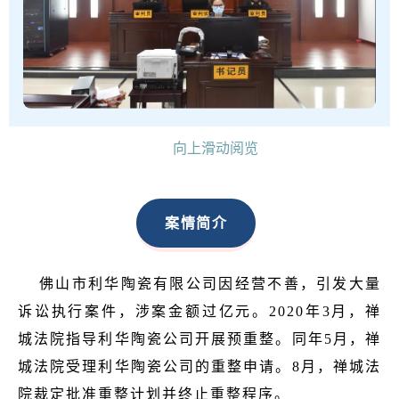
乡村振兴项目推进工作。该案借力村改政策，通过
破产清算程序提出一揽子解决方案，同时解决了淘
汰落后产业产能、腾退废旧工业用地、人居环境整
治、乡村公共配套升级等多个历史问题，
是破产审
判服务保障经济社会高质量发展，助力乡村振兴的
向上滑动阅览
典型案例。
案情简介
佛山市利华陶瓷有限公司因经营不善，引发大量
诉讼执行案件，涉案金额过亿元。2020年3月，禅
城法院指导利华陶瓷公司开展预重整。同年5月，禅
城法院受理利华陶瓷公司的重整申请。8月，禅城法
院裁定批准重整计划并终止重整程序。