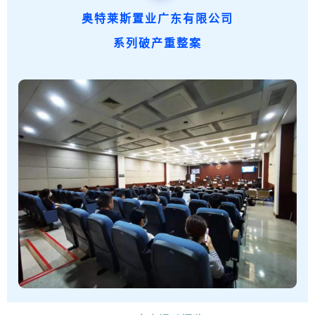
1.7亿元，维持企业产能近1亿元，充分发挥了破产
奥特莱斯置业广东有限公司
制度的保护和挽救功能。
和解协议履行过程中，受
系列破产重整案
新冠肺炎疫情影响，新港兴公司清偿债务出现暂时
困难。顺德法院及时裁定认可变更后的和解协议执
行方案，确保和解协议执行，帮助企业顺利复工复
产。
该案入选全国法院服务保障疫情防控期间复工
复产民商事典型案例（第二批）。