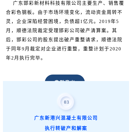
广东邯彩新材料科技有限公司主要生产、销售覆
合彩色钢板。由于市场环境变化，流动资金周转不
灵，企业深陷经营困境，负债超1亿元。2019年5
月，顺德法院裁定受理邯彩公司破产清算案。其
后，邯彩公司的股东提出破产重整请求，顺德法院
于同年9月裁定对企业进行重整，重整计划于2020
年2月执行完毕。
典型意义
03
该案是中小企业破产重整，也是法院推动企业复
工复产的典型案例，从裁定受理破产至重整计划执
广东新港兴混凝土有限公司
行完毕仅
用时9个月
。
该案以租赁方式延续原有业
执行转破产和解案
务，确保企业不停产、工人不下岗。
重整过程中，