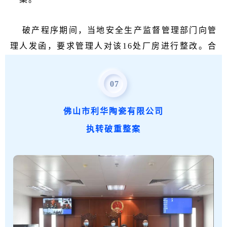
破产程序期间，当地安全生产监督管理部门向管
理人发函，要求管理人对该16处厂房进行整改。合
议庭召集债务人、债权人、管理人、村委会代表及
当地政府代表召开破产案件协调会。
村委会同意以
07
2050万元对价有偿回收破产财产。
2021年2月，佛
山中院裁定批准管理人执行破产财产分配方案。4
佛山市利华陶瓷有限公司
月，方案执行完毕。
执转破重整案
典型意义
该案中，佛山中院充分
发挥府院协调机制作用
，
与当地政府紧密配合、协作沟通，全力支持村改及