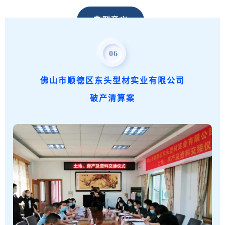
典型意义
06
该案是佛山法院
首次通过“出售式重整”方式处理
破产财产
，有效提高资产处置的效率和价值。同
佛山市顺德区东头型材实业有限公司
时，运用
快速审理机制
，优化破产程序流程，大大
破产清算案
缩短回收时间，提升回收率，对提升“办理破产”指
标具有典型意义。