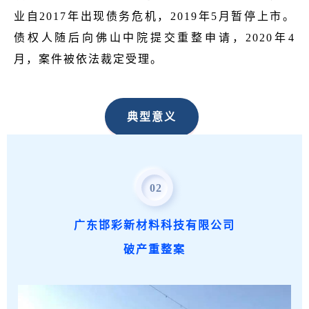
业自2017年出现债务危机，2019年5月暂停上市。
债权人随后向佛山中院提交重整申请，2020年4
月，案件被依法裁定受理。
典型意义
该案是佛山中院受理的第一宗上市公司重整案。
在克服了新冠肺炎疫情不利影响下，从受理重整申
02
请到终止重整程序，历时仅36天，是国内耗时最短
广东邯彩新材料科技有限公司
的上市公司重整案之一。佛山中院在接收重整申请
后大量调查、听证，提前预选管理人开展预重整工
破产重整案
作，推动重整计划快速通过与顺利执行。德奥通航
涅槃重生，使得其主营的小家电业务得以维持，