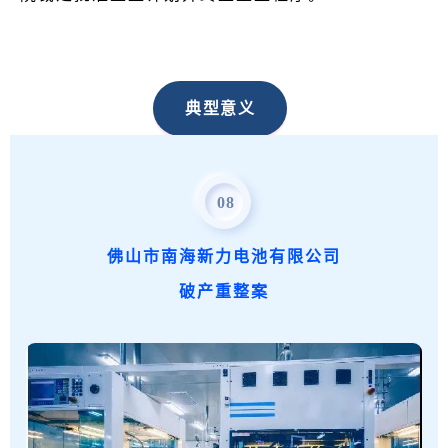
典型意义
该案从裁定受理重整申请到终结重整程序历时
08
仅73天
。涉案企业重整成功，盘活土地
478.37
亩
，化解债务超
3亿元
，以个案化解执行案件
95
佛山市南海新力电池有限公司
件
。该案中，禅城法院积极引导当事人协商选定
破产重整案
管理人，为后续重整谈判奠定了有力基础。同
时，探索适用经管债务人制度，最大程度维护企
业的运营价值，实现“保主体”“稳就业”效果。