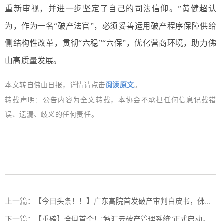
重新审视，并进一步坚定了自己的司法信仰。”黄健超认
为，作为一名“破产法官”，必须妥善运用破产程序保障供给
侧结构性改革，贯彻“六稳”“六保”，优化营商环境，助力佛
山高质量发展。
本文转自佛山日报，详情请点击
阅读原文
。
转载声明：公告内容为全文转载，本协会不承担任何信息记载错
误、遗漏、歧义的任何责任。
上一篇：
【今日头条！！】广东高院首发破产审判白皮书，佛山两案入选十大典型案例
下一篇：
【重磅】全国首个！“智汇云破产管理系统”正式启动，擦亮佛山“破审”品牌