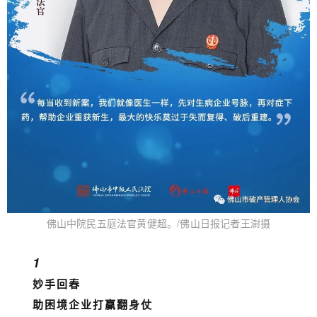
佛山中院民五庭法官黄健超。/佛山日报记者王澍摄
1
妙手回春
助困境企业打赢翻身仗