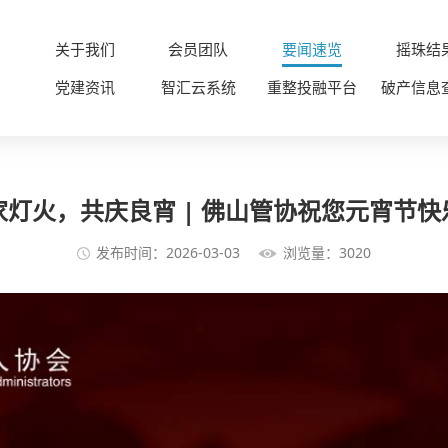
关于我们
会员团队
要闻速览
摇珠结
党建资讯
智汇云系统
重整投融平台
破产信息
家灯火，共庆良宵 | 佛山管协祝您元宵节快
发布时间：2026-03-03
浏览量：3020