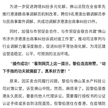
为进一步促进跨境纠纷多元化解，佛山法院在全省率先
推行港澳籍商事调解员机制改革，聘任9名港澳台籍调解员参
与民商事案件调解，共成功调解涉港澳台商事纠纷15件。
同时，加强与市贸促会合作，与市贸促会联合共建“佛山
市涉外涉港澳台商事纠纷诉调对接工作室”，推动司法审判与
行业调解力量深度融合，促进纠纷平等协商化解，为湾区建
设营造稳定、公平、可预测的法治环境。
“操作成功！”看到网页上这一提示，黎伯连连称赞，“动
下手指的功夫就搞掂了，真系好方便！”
原来，因买卖合同履行问题，黎伯与佛山某水产科技公
司对簿公堂，诉至佛山中院。然而，麻烦来了。因黎伯是香
港永久居民，要委托他人代理诉讼，需要履行授权书的公证
认证手续或亲自到法院面签。但黎伯居住在香港，在疫情防