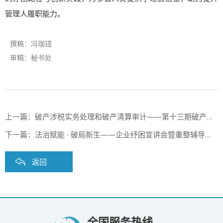
管理人履职能力。
撰稿：冯珈镱
审稿：秘书处
上一篇：
破产涉税实务处理和破产清算审计——第十三期破产管理实务沙龙顺利举办
下一篇：
法治赋能 · 破局新生——企业纾困宣讲会暨重整辅导工作培训会顺利举办
返回
全国服务热线