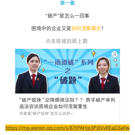
第一集
“破产”是怎么一回事
困境中的企业又是
如何涅槃重生
?
点击链接回顾上期
https://mp.weixin.qq.com/s/87tPAHjp3PjXVvREaD3aFw