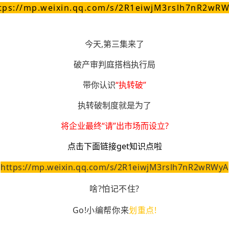
tps://mp.weixin.qq.com/s/2R1eiwjM3rslh7nR2wR
今天,第三集来了
破产审判庭搭档执行局
带你认识
“执转破”
执转破制度就是为了
将企业最终“请”出市场而设立?
点击下面链接get知识点啦
https://mp.weixin.qq.com/s/2R1eiwjM3rslh7nR2wRWyA
啥?怕记不住?
Go!小编帮你来
划重点!