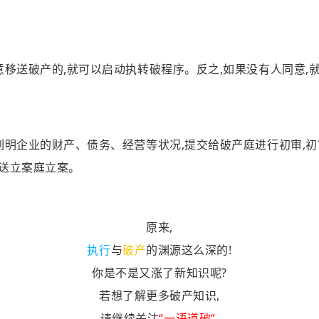
意移送破产的,就可以启动执转破程序。反之,如果没有人同意,
,列明企业的财产、债务、经营等状况,提交给破产庭进行初审,
移送立案庭立案。
原来,
执行
与
破产
的渊源这么深的!
你是不是又涨了新知识呢?
若想了解更多破产知识,
请继续关注
“一语道破”,