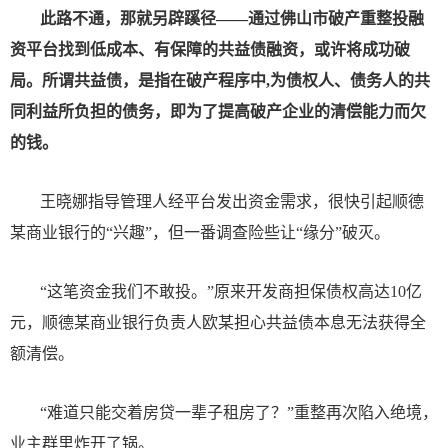
此路不通，那就另辟蹊径——通过佛山市破产重整投融
资平台找到低成本、有保障的共益债融资，或许将成功破
局。所谓共益债，是指在破产程序中,为债权人、债务人的共
同利益所负担的债务，即为了提高破产企业的清偿能力而欠
的钱。
王晓娜指导管理人经平台发出资金需求，很快引起顺德
某商业银行的“兴趣”，但一番调查险些让“缘分”破灭。
“这笔资金我们不敢投。”原来开发商担保债权高达10亿
元，顺德某商业银行负责人欧某担心共益债本息无法获得全
额清偿。
“难道只能交着房贷一辈子租房了？”重整再次陷入绝境，
业主群里炸开了锅。