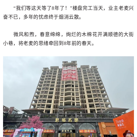
“我们等这天等了8年了！”楼盘
完工当天，业主老麦兴
奋不已，多年的忧虑终于烟消云散。
微风和煦，春意绵绵，绚烂的木棉
花开满顺德的大街
小巷，将老麦的思绪牵回到8年前的春天。