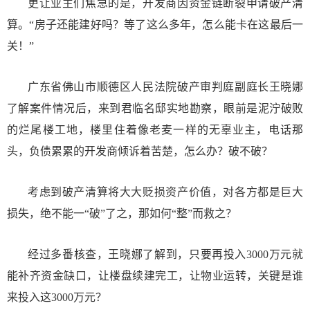
更让业主们焦急的是，开发商因资金链断裂申请破产清
算。“房子还能建好吗？等了这么多年，怎么能卡在这最后一
关！”
广东省佛山市顺德区人民法院破产审判庭副庭长王晓娜
了解案件情况后，来到君临名邸实地勘察，眼前是泥泞破败
的烂尾楼工地，楼里住着像老麦一样的无辜业主，电话那
头，负债累累的开发商倾诉着苦楚，怎么办？破不破？
考虑到破产清算将大大贬损资产价值，对各方都是巨大
损失，绝不能一“破”了之，那如何“整”而救之？
经过多番核查，王晓娜了解到，只要再投入3000万元就
能补齐资金缺口，让楼盘续建完工，让物业运转，关键是谁
来投入这3000万元？