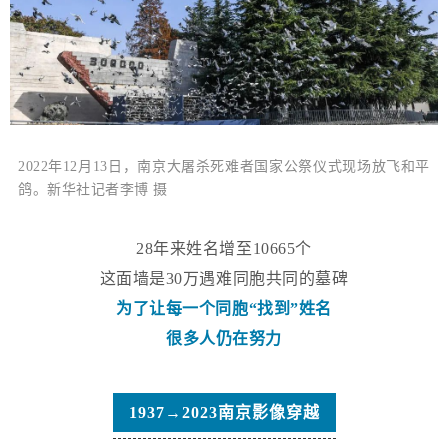
2022年12月13日，南京大屠杀死难者国家公祭仪式现场放飞和平
鸽。新华社记者李博 摄
28年来
姓名增至10665个
这面墙是30万遇难同胞共同的墓碑
为了让每一个同胞“找到”姓名
很多人仍在努力
1937→2023南京影像穿越