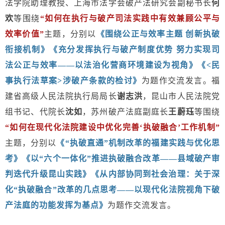
法学院助理教授、上海市法学会破产法研究会副秘书长
何
欢
等围绕
“如何在执行与破产司法实践中有效兼顾公平与
效率价值”
主题，分别以
《围绕公正与效率主题 创新执破
衔接机制》《充分发挥执行与破产制度优势 努力实现司
法公正与效率——以法治化营商环境建设为视角》《<民
事执行法草案>涉破产条款的检讨》
为题作交流发言。福
建省高级人民法院执行局局长
谢志洪
，昆山市人民法院党
组书记、代院长
沈如
，苏州破产法庭副庭长
王蔚珏
等围绕
“如何在现代化法院建设中优化完善‘执破融合’工作机制”
主题，分别以
《“执破直通”机制改革的福建实践与优化思
考》《以“六个一体化”推进执破融合改革——县域破产审
判迭代升级昆山实践》《从内部协同到社会治理：关于深
化“执破融合”改革的几点思考——以现代化法院视角下破
产法庭的功能发挥为基点》
为题作交流发言。