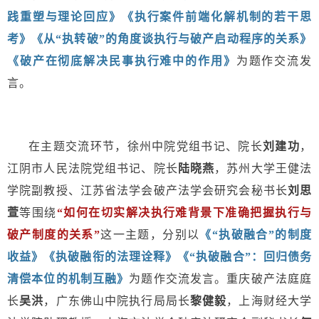
践重塑与理论回应》
《执行案件前端化解机制的若干思
考》
《从“执转破”的角度谈执行与破产启动程序的关系》
《破产在彻底解决民事执行难中的作用》
为题
作交流发
言。
在主题交流环节，徐州中院党组书记、院长
刘建功
，
江阴市人民法院党组书记、院长
陆晓燕
，苏州大学王健法
学院副教授、江苏省法学会破产法学会研究会秘书长
刘思
萱
等围绕
“如何在切实解决执行难背景下准确把握执行与
破产制度的关系”
这一主题，分别以
《“执破融合”的制度
收益》《执破融衔的法理诠释》《“执破融合”：回归债务
清偿本位的机制互融》
为题作交流发言。重庆破产法庭庭
长
吴洪
，广东佛山中院执行局局长
黎健毅
，上海财经大学