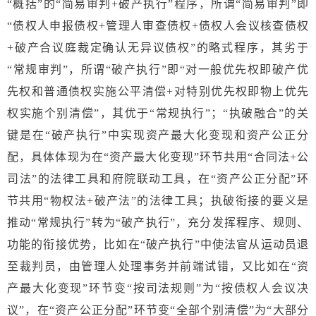
“概括”的“简易审判+破产执行”程序，所谓“简易审判”即
“债权人申报债权+管理人审查债权+债权人会议核查债权
+破产合议庭裁定确认无异议债权”的略式程序，其劣于
“常规审判”，所谓“破产执行”即“对一般优先权即破产优
先权和普通债权实施公平清偿+对特别优先权即物上优先
权实施个别清偿”，其优于“常规执行”；“执破融合”的关
键是在“破产执行”中实现资产最大化变现和资产公正分
配，具体体现为在“资产最大化变现”环节共用“合同法+公
司法”的法律工具和府院联动工具，在“资产公正分配”环
节共用“物权法+破产法”的法律工具；执破衔接的要义是
推动“常规执行”转为“破产执行”，充分发挥程序、规则、
功能的衔接优势，比如在“破产执行”中使法官从运动员退
至裁判员，由管理人处理事务并前端试错，又比如在“资
产最大化变现”环节变“按司法规则”为“按债权人会议决
议”，在“资产公正分配”环节变“全部个别清偿”为“大部分