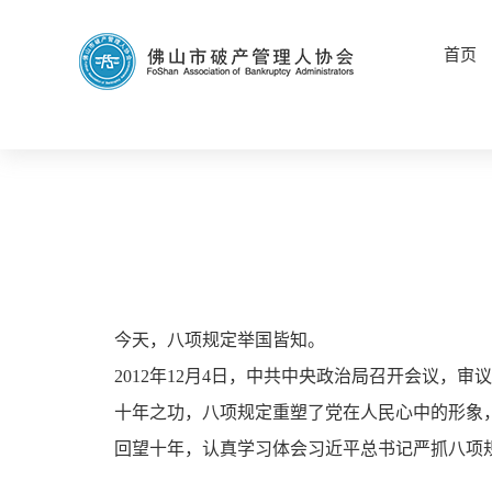
首页
今天，八项规定举国皆知。
2012年12月4日，中共中央政治局召开会议
十年之功，八项规定重塑了党在人民心中的形象
回望十年，认真学习体会习近平总书记严抓八项