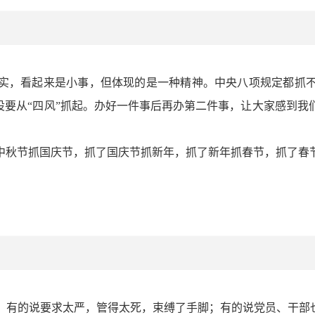
实，看起来是小事，但体现的是一种精神。中央八项规定都抓
设要从“四风”抓起。办好一件事后再办第二件事，让大家感到
中秋节抓国庆节，抓了国庆节抓新年，抓了新年抓春节，抓了春
，有的说要求太严，管得太死，束缚了手脚；有的说党员、干部也