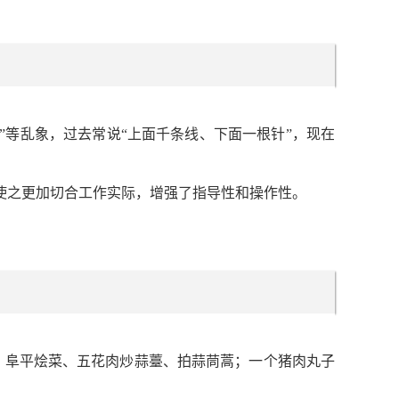
心”等乱象，过去常说“上面千条线、下面一根针”，现在
使之更加切合工作实际，增强了指导性和操作性。
块、阜平烩菜、五花肉炒蒜薹、拍蒜茼蒿；一个猪肉丸子