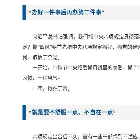
“办好一件事后再办第二件事”
习近平总书记强调，我们抓中央八项规定贯彻落
定？抓“四风”要首先把中央八项规定抓好，抓党的建
民、取信于全党。
一开始，中秋节中央纪委抓月饼里的腐败。抓了
习惯、一种风气。
十年，行胜于言。
“就是要不舒服一点、不自在一点”
八项规定出台后不久，曾有一些干部感到不适应