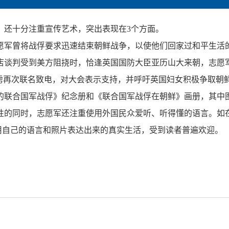
，还十分注重宣传艺术，突出表现在3个方面。
愿军曾将战俘要求迅速结束朝鲜战争，以使他们回家过和平生活
门店谈判受到美方阻挠时，恰逢英国国防大臣亚历山大来朝，志愿军
俘虏再次联名致电，对大会表示支持，并呼吁英国妇女积极争取朝
的联合国军战俘》纪念册和《联合国军战俘在朝鲜》画册，其中
性的同时，志愿军还注重使用外国民众爱听、听得懂的语言。如
们用自己的语言和照片表达出来的真实生活，受到读者普遍欢迎。