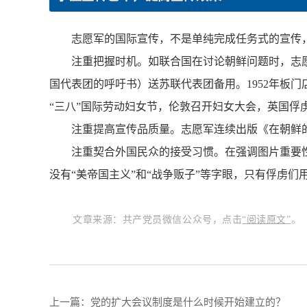
志愿军的国际宣传，不是单纯完成任务式的宣传
注重把握时机。如联合国在讨论朝鲜问题时，志
国代表团的呼吁书）送苏联代表团备用。1952年板
“三八”国际劳动妇女节，伦敦召开妇女大会，英国
注重提高宣传品质量。志愿军连续出版《在朝鲜
注重契合外国民众的接受习惯。在强调图片重要
没有“美帝国主义”和“战争贩子”等字眼，只有俘虏
文章来源：共产党员微信公众号，点击
“
阅读原文
”
。
上一篇：
党的扩大会议制度是什么时候开始建立的？