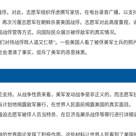
我虐杀战俘。对此，志愿军组织俘虏撰写家信，在电台录音广播，以
告”，再次污蔑志愿军在朝鲜杀害美国战俘。志愿军对此高度重视
观战俘营等方式，向国际民众展示被俘敌军的真实情况。
们对待战俘既人道又仁慈”。一些美国人看了被俘美军士兵的照片
社会澄清了事实，驳斥了美军的恶意抹黑。
论支持。从战争性质来看，美军发动战争是非正义的，而志愿军
有计划地揭露敌军暴行，在世界人民面前揭露美国的真实面目。
强迫志愿军被俘人员当特务、在巨济岛屠杀战俘等罪行进行详细
鲜的世界舆论发挥了积极作用。这些材料让世界人民看到了美国