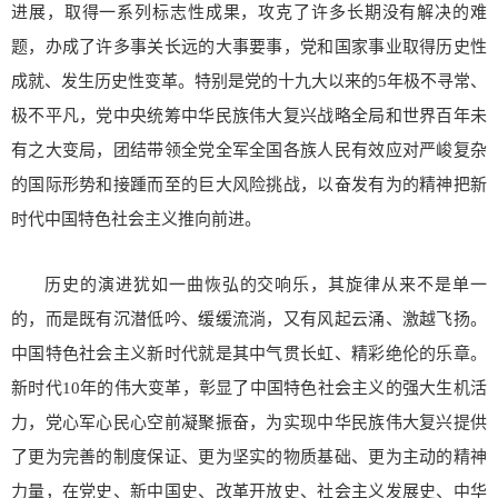
进展，取得一系列标志性成果，攻克了许多长期没有解决的难
题，办成了许多事关长远的大事要事，党和国家事业取得历史性
成就、发生历史性变革。特别是党的十九大以来的5年极不寻常、
极不平凡，党中央统筹中华民族伟大复兴战略全局和世界百年未
有之大变局，团结带领全党全军全国各族人民有效应对严峻复杂
的国际形势和接踵而至的巨大风险挑战，以奋发有为的精神把新
时代中国特色社会主义推向前进。
历史的演进犹如一曲恢弘的交响乐，其旋律从来不是单一
的，而是既有沉潜低吟、缓缓流淌，又有风起云涌、激越飞扬。
中国特色社会主义新时代就是其中气贯长虹、精彩绝伦的乐章。
新时代10年的伟大变革，彰显了中国特色社会主义的强大生机活
力，党心军心民心空前凝聚振奋，为实现中华民族伟大复兴提供
了更为完善的制度保证、更为坚实的物质基础、更为主动的精神
力量，在党史、新中国史、改革开放史、社会主义发展史、中华