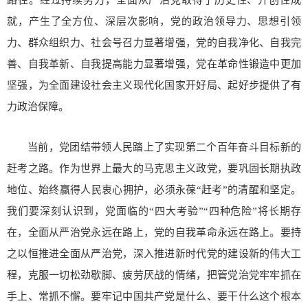
路径。经过持续努力，全面从严治党取得了历史性、开创性成
就，产生了全方位、深层次影响，党的政治领导力、思想引领
力、群众组织力、社会号召力显著增强，党的自我净化、自我完
善、自我革新、自我提高能力显著增强，党在革命性锻造中更加
坚强，为全面建设社会主义现代化国家开好局、起好步提供了有
力政治保障。
当前，党团结带领人民踏上了实现第二个百年奋斗目标新的
赶考之路。作为世界上最大的马克思主义政党，要巩固长期执政
地位、始终赢得人民衷心拥护，必须永葆“赶考”的清醒和坚定。
我们要深刻认识到，党面临的“四大考验”“四种危险”将长期存
在，全面从严治党永远在路上，党的自我革命永远在路上。要持
之以恒推进全面从严治党，深入推进新时代党的建设新的伟大工
程，克服一切松劲歇脚、疲劳厌战的情绪，把管党治党牢牢抓在
手上、常抓不懈。要牢记中国共产党是什么、要干什么这个根本