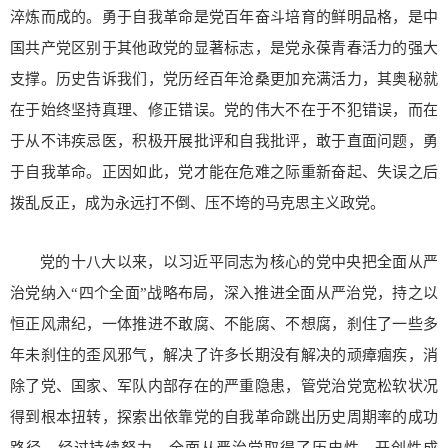
淬炼而成的。勇于自我革命是党百年奋斗培育的鲜明品格，是中
国共产党区别于其他政党的显著标志，是党永葆青春活力的强大
支撑。历史告诉我们，党历经百年沧桑更加充满活力，其奥秘就
在于始终坚持真理、修正错误。党的伟大不在于不犯错误，而在
于从不讳疾忌医，积极开展批评和自我批评，敢于直面问题，勇
于自我革命。正因如此，党才能在危难之际重新奋起、失误之后
拨乱反正，成为永远打不倒、压不垮的马克思主义政党。
党的十八大以来，以习近平同志为核心的党中央把全面从严
治党纳入“四个全面”战略布局，深入推进全面从严治党，持之以
恒正风肃纪，一体推进不敢腐、不能腐、不想腐，刹住了一些多
年未刹住的歪风邪气，解决了许多长期没有解决的顽瘴痼疾，消
除了党、国家、军队内部存在的严重隐患，管党治党宽松软状况
得到根本扭转，探索出依靠党的自我革命跳出历史周期率的成功