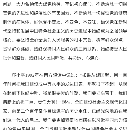
问题，大力弘扬伟大建党精神，牢记初心使命，不断清除一切损
害党的先进性和纯洁性的有害因素，不断清除一切侵蚀党的健康
肌体的病原体，确保党不变质、不变色、不变味，确保党在新时
代坚持和发展中国特色社会主义的历史进程中始终成为坚强领导
核心。要坚持全心全意为人民服务的根本宗旨，树牢群众观点，
贯彻群众路线，始终保持同人民群众的血肉联系，始终接受人民
批评和监督，始终同人民同呼吸、共命运、心连心。
邓小平1992年在南方谈话中说过：“如果从建国起，用一百
年时间把我国建设成中等水平的发达国家，那就很了不起！从现
在起到下世纪中叶，将是很要紧的时期，我们要埋头苦干。我们
肩膀上的担子重，责任大啊！”现在，全面建设社会主义现代化国
家、向第二个百年奋斗目标进军的历史重任，已经光荣地落在我
们这一代人的肩上。我们要更加紧密地团结在以习近平同志为核
心的党中央周围，全面贯彻习近平新时代中国特色社会主义思