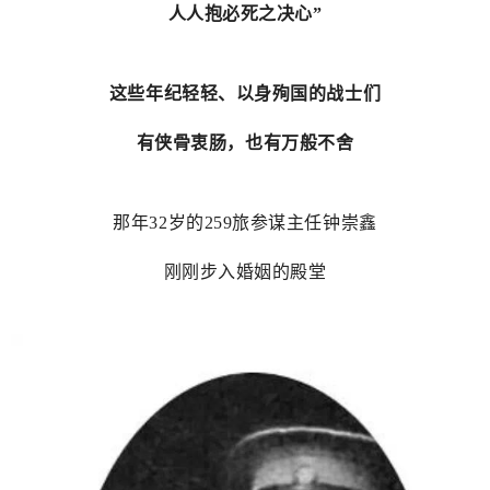
人人抱必死之决心”
这些年纪轻轻、以身殉国的战士们
有侠骨衷肠，也有万般不舍
那年32岁的259旅参谋主任钟崇鑫
刚刚步入婚姻的殿堂