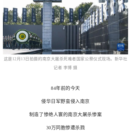
这是12月13日拍摄的南京大屠杀死难者国家公祭仪式现场。新华社
记者 李博 摄
84年前的今天
侵华日军野蛮侵入南京
制造了惨绝人寰的南京大屠杀惨案
30万同胞惨遭杀戮