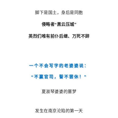
脚下是国土，身后是同胞
侵略者“黑云压城”
英烈们唯有前仆后继、万死不辞
一
个不会写字的老婆婆说：
“不赢官司，誓不罢休！”
夏淑琴婆婆的噩梦
发生在南京沦陷的第一天