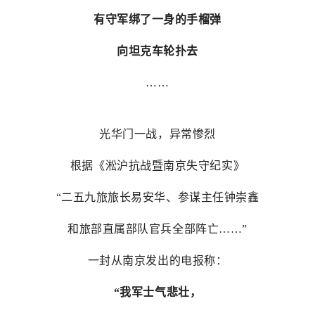
有守军绑了一身的手榴弹
向坦克车轮扑去
……
光华门一战，异常惨烈
根据《淞沪抗战暨南京失守纪实》
“二五九旅旅长易安华、参谋主任钟崇鑫
和旅部直属部队官兵全部阵亡……”
一封从南京发出的电报称：
“我军士气悲壮，