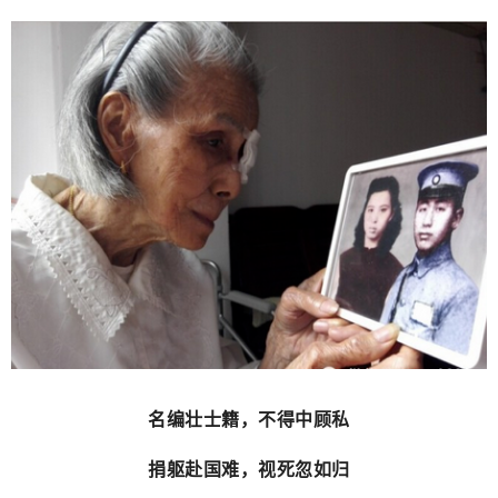
名编壮士籍，不得中顾私
捐躯赴国难，视死忽如归