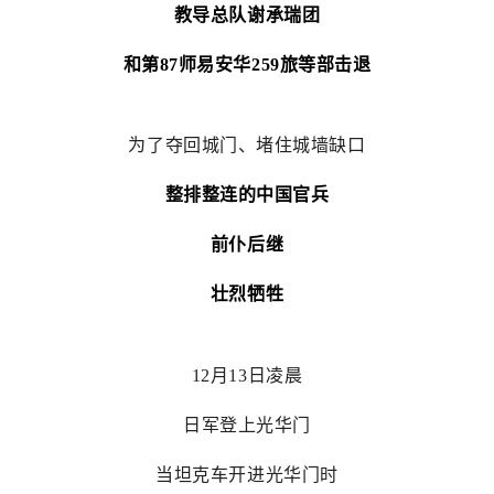
教导总队谢承瑞团
和第87师易安华259旅等部击退
为了夺回城门、堵住城墙缺口
整排整连的中国官兵
前仆后继
壮烈牺牲
12月13日凌晨
日军登上光华门
当坦克车开进光华门时