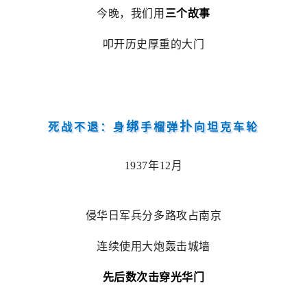
今晚，我们用
三
个故事
叩开历史厚重的大门
绑
扑
死战不退：身
手榴弹
向坦克车轮
1937年12月
侵华日军兵分多路攻占南京
连续使用大炮轰击城墙
先后数次击穿光华门