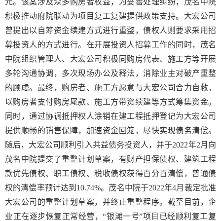
元。该案涉及众多购房者权益，为妥善处理纠纷，茂名中院
积极推动府院联动为项目复工复建提供政策支持。大宏公司
曾提出以自筹资金续建方式进行重整，债权人则要求采用招
募投资人的方式进行。在开展投资人招募工作的同时，茂名
中院组织管理人、大宏公司积极同购房代表、施工方等开展
多轮沟通协调，多次现场办公及释法，消除业主对破产重整
的顾虑。最终，购房者、施工方愿意与大宏公司合力自救，
以购房者支付购房尾款、施工方带资续建等方式筹集资金。
同时，通过协调抵押权人涂销在建工程抵押登记为大宏公司
提供顺畅的销售保障，加速资金回笼，尽快实现债务清偿。
随后，大宏公司顺利引入共益债务投资人，并于2022年2月向
茂名中院提交了重整计划草案，有财产担保债权、建筑工程
款优先债权、职工债权、税收债权获得百分百清偿，普通债
权的清偿率预计达到10.74%。茂名中院于2022年4月裁定批准
大宏公司的重整计划草案，并终止重整程序。截至目前，企
业正在逐步恢复正常经营，“银滩一号”项目已经顺利复工复