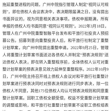
拖延重整进程的问题，广州中院指引管理人制定“视同认可规
则”，即在债权人会议表决中，表决期限届满之日，没有提出
书面异议的，视为同意相关表决事项。债权申报期满，所有
申报的债权人均书面同意“视同认可规则”。2022年3月18日，
管理人在广州中院重整智融平台发布和平旅行社投资人预招
募公告。招募到意向重整投资人后，和平旅行社制定了重整
计划草案，向广州中院提出重整申请。2022年9月25日，管理
人将重整计划草案书面送达各债权人并制定“预表决规则”送
达债权人表决，即在转入重整程序前，全体债权人认可对重
整计划草案的预表决意见效力延伸至重整程序。2022年10月9
日，广州中院主持召开线上债权人会议对和平旅行社重整计
划草案进行预表决同时对预表决规则进行同步表决，除一位
债权人不同意，其他175位债权人均认可预表决规则和同意重
整计划草案。因职工债权全额受偿，权益不受重整计划草案
的调整或影响，和平旅行社重整计划草案不设职工债权组表