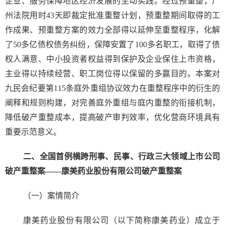
企业、服务保障地区经济发展的生动实践。经过预重整，广
州法院用时43天即裁定批准重整计划，预重整期间取得的工
作成果、预重整方案的效力全部得以延伸至重整程序，化解
了50多亿债权债务纠纷，保障安置了100多名职工，取得了债
权人满意、中小投资者权益得到保护及企业保住上市资格，
主业得以持续经营、职工岗位得以保留的多赢目的。本案对
九民会纪要第115条庭外重组协议效力在重整程序中的衍生的
阐释和规则构建，对完善庭外重组与庭内重整的衔接机制，
降低破产重整成本，提高破产审判效率，优化营商环境具有
重要示范意义。
二、全国首例横跨刑事、民事、行政三大领域上市公司
破产重整案——康美药业股份有限公司破产重整案
（一）案情简介
康美药业股份有限公司（以下简称康美药业）成立于