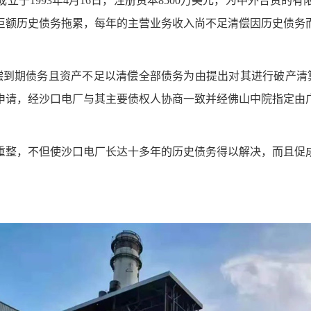
成立于
1993年4月16日，注册资本8500万美元，为中外合资
巨额历史债务拖累，每年的主营业务收入尚不足清偿因历史债务
清偿到期债务且资产不足以清偿全部债务为由提出对其进行破产清算
申请，经沙口电厂与其主要债权人协商一致并经佛山中院指定由
重整，不但使沙口电厂长达十多年的历史债务得以解决，而且促