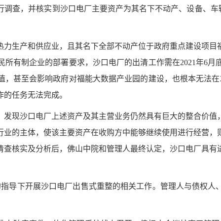
行调查，并核实到沙口电厂主要资产为其名下不动产、设备、车
热力生产和供应业，且其名下全部不动产位于政府重点建设项目
民所有制企业的部署要求，沙口电厂的出清工作需在
2021年
，甚至会影响政府对福能大数据产业园的建设，也根本无法在2
作的任务无法完成。
，发现沙口电厂上述资产及其主营业务仍然具有巨大的整合价值
行业的主体，使该主要资产在收购方中能够继续使用进行经营，
清查核实及分析后，佛山中院和管理人最终认定，沙口电厂具有
中院的指导下开展沙口电厂出售式重整的相关工作。管理人与债权
。