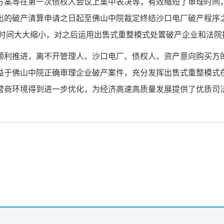
方案等在第一次债权人会议上集中表决等，有效缩短了审理时间
出的破产清算申请之日起至佛山中院裁定终结沙口电厂破产程序
的时间大大缩小，对之后运用出售式重整模式处置破产企业和法
顺利推进，离不开管理人、沙口电厂、债权人、资产意向购买方
益于佛山中院正确审理企业破产案件，充分发挥出售式重整模式
营商环境得到进一步优化，为经济高速高质量发展提供了优质司