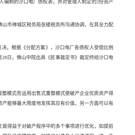
理人编制的沙口电厂债权表，并对管理人制定的2份资产
总局佛山市禅城区税务局张槎税务所沟通协调，在其全力配
议表决。根据《分配方案》，沙口电厂各债权人受偿比例
1年6月28日，佛山中院出具《民事裁定书》裁定终结沙口电
重整模式而运用出售式重整模式使破产企业优质资产得
资产能够最大限度地发挥其应有价值，另一方面可以有
正是得益于对破产程序中的多个事项进行优化，如提前