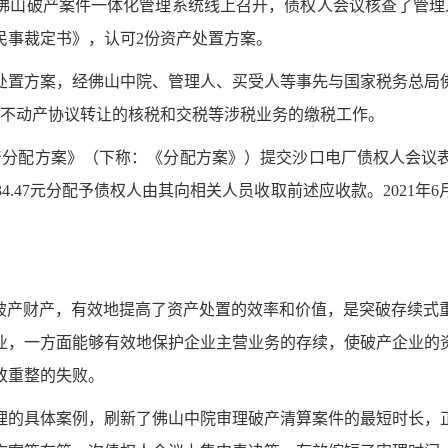
通过佛山破产案件一体化管理系统线上召开，债权人会议核查了管
《民事裁定书》，认可2份资产处置方案。
2份资产处置方案，经佛山中院、管理人、买受人等事先与国家税务
11笔不动产协议转让的核税和交税等涉税业务的缴税工作。
产财产分配方案》（下称：《分配方案》）提交沙口电厂债权人会
93,434.47元分配予债权人由其向相关人员收取前述应收款。202
理破产财产，有效地提高了资产处置的效率和价值，是突破存续式
业，一方面能够有效地保护企业主营业务的存续，使破产企业的
致重整的失败。
理的具体案例，刷新了佛山中院审理破产清算案件的最短时长，