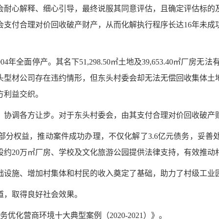
会耐心解释、细心引导，最终说服其同意评估，且确定评估标的
会支付合理对价回收破产财产，从而化解执行程序长达16年未成
4年全面停产。其名下51,298.50㎡土地及39,653.40㎡厂
头型材公司存在违约情形，但东头村委会却无法无偿回收集体土
方利益交织。
，协调各方让步。对于东头村委会，由其支付合理对价回收破产
部分权益，推动案件成功办理，不仅化解了3.6亿元债务，妥善
设约20万㎡厂房、学校及文化旅游公园提供法律支持，有效推动
础设施、增加村集体和村民的收入奠定了基础，助力了村级工业
道，取得良好社会效果。
务优化营商环境十大典型案例
（
2020-2021
）》。