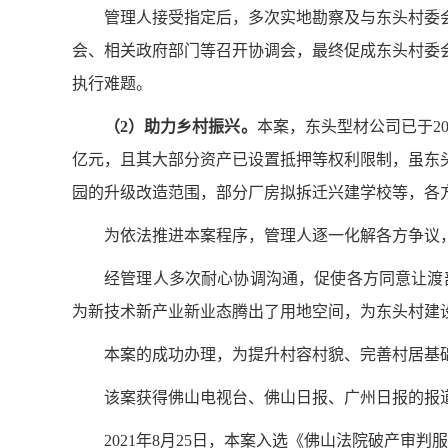
管理人
接受指定后，多次实地勘察及与东头村委
会、相关政府部门等召开协调会，最终促成东头村委
执行难题。
（2）
助力乡村振兴。
本案，东头型材公司已于200
亿元，且其大部分资产已设置抵押等权利限制，虽东
园的升级改造范围，部分厂房拟拆迁兴建学校等，各
为依法推进本案程序，
管理人
逐一化解各方争议
经
管理人
多次耐心协调沟通，促使各方同意让渡
为新技术新产业新业态腾出了用地空间，为东头村建
本案的成功办理，为提升村容村貌、完善村居基
该案获得佛山电视台、佛山日报、广州日报的报
2021年8月25日，本案入选《
佛山法院破产审判服