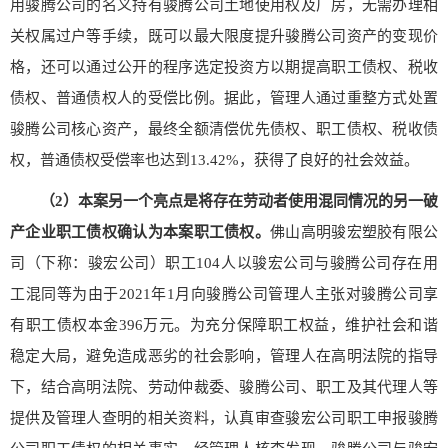
用骏腾公司的名义持有骏腾公司土地使用权及厂房，无需办理相
关权属过户等手续，既可以最大限度提升骏腾公司资产的变现价
格，还可以通过公开的程序选定投资方以期提高职工债权、税收
债权、普通债权人的受偿比例。据此，管理人通过重整方式处置
骏腾公司核心资产，最终全额清偿优先债权、职工债权、税收债
权，普通债权受偿率也达到13.42%，获得了良好的社会效益。
（
2
）本案另一个亮点是将存在劳动者使用混同情况的另一破
产企业职工债权确认为本案职工债权
。
佛山高明骏宏塑胶有限公
司（下称：骏宏公司）职工104人以骏宏公司与骏腾公司存在用
工混同等为由于2021年1月向骏腾公司管理人主张对骏腾公司享
有职工债权本金396万元。为充分保障职工权益，维护社会和谐
稳定大局，避免造成恶劣的社会影响，管理人在高明法院的指导
下，结合高明法院、劳动仲裁委、骏腾公司、职工及其代理人等
提供及管理人查明的相关资料，认真审查骏宏公司职工申报骏腾