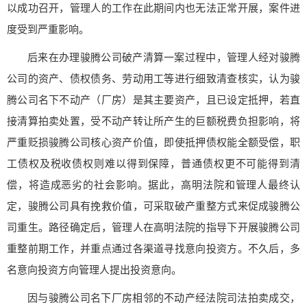
以成功召开，管理人的工作在此期间内也无法正常开展，案件进
度受到严重影响。
后来在办理骏腾公司破产清算一案过程中，管理人经对骏腾
公司的资产、债权债务、劳动用工等进行细致清查核实，认为骏
腾公司名下不动产（厂房）是其主要资产，且已设定抵押，若直
接清算拍卖处置，受不动产转让所产生的巨额税费负担影响，将
严重贬损骏腾公司核心资产价值，即使抵押债权能全额受偿，职
工债权及税收债权则难以得到保障，普通债权更不可能得到清
偿，将造成恶劣的社会影响。据此，高明法院和管理人最终认
定，骏腾公司具有挽救价值，可采取破产重整方式来促成骏腾公
司重生。路径确定后，管理人在高明法院的指导下开展骏腾公司
重整前期工作，并重点通过各渠道寻找意向投资方。不久后，多
名意向投资方向管理人提出投资意向。
因与骏腾公司名下厂房相邻的不动产经法院司法拍卖成交，