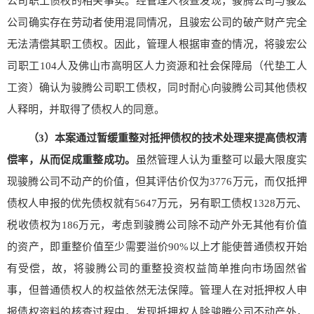
公司职工债权的相关事实。经管理人核查发现，骏腾公司与骏宏
公司确实存在劳动者使用混同情况，且骏宏公司的破产财产完全
无法清偿其职工债权。因此，管理人根据审查的情况，将骏宏公
司职工104人及佛山市高明区人力资源和社会保障局（代垫工人
工资）确认为骏腾公司职工债权，同时耐心向骏腾公司其他债权
人释明，并取得了债权人的同意。
（
3
）本案通过暂缓重整对抵押债权的技术处理来提高债权清
偿率，从而促成重整成功
。
虽然管理人认为重整可以最大限度实
现骏腾公司不动产的价值，但其评估价仅为3776万元，而仅抵押
债权人申报的优先债权就有5647万元，另有职工债权1328万元、
税收债权为186万元，考虑到骏腾公司除不动产外无其他有价值
的资产，即重整价值至少需要溢价90%以上才能使普通债权开始
有受偿，故，将骏腾公司的重整投资权益简单推向市场固然省
事，但普通债权人的权益依然无法保障。管理人在对抵押权人申
报债权资料的核查过程中，发现抵押权人除骏腾公司不动产外，