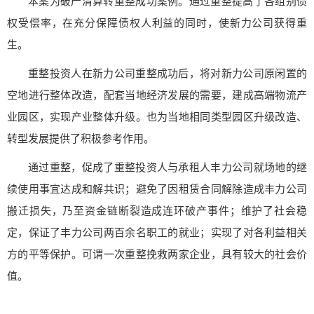
本案为破产清算转重整成功案例
。
通过重整提高了各组别债
权受偿率，在
充分
保障债权人利益的同时，使新力公司获得重
生
。
重整投资人在新力公司重整成功后，
将
对新力公司原闲置的
空地进行整体改造，配套当地经济发展的需要，建成高端物流产
业园区
，实现产业整体升级。也为当地相同类型园区升级改造、
转型发展提供了积极参考作用。
通过重整，促成了
重整投资人与承租
人丰力公司
就场地的继
续使用事宜达成和解共识
；避免了因租赁合同解除造成丰力公司
搬迁损失，乃至资金链断裂造成连环破产事件；维护了社会稳
定，保证了丰力公司两百余名职工的就业；
实现了对各利益相关
方的平等保护。可谓一次重整挽救两家企业，具有较大的社会价
值。