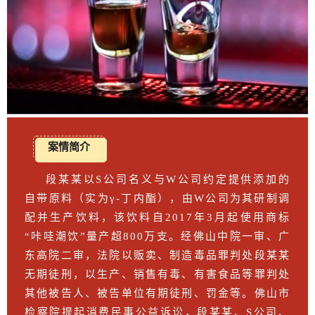
案情简介
段某某以S公司名义与W公司约定提供添加的
自带原料（实为γ-丁内酯），由W公司为其研制调
配并生产饮料，该饮料自2017年3月起使用商标
“咔哇潮饮”量产超800万支。经佛山中院一审、广
东高院二审，法院以贩卖、制造毒品罪判处段某某
无期徒刑，以生产、销售有毒、有害食品等罪判处
其他被告人、被告单位有期徒刑、罚金等。佛山市
检察院提起消费民事公益诉讼，段某某、S公司、