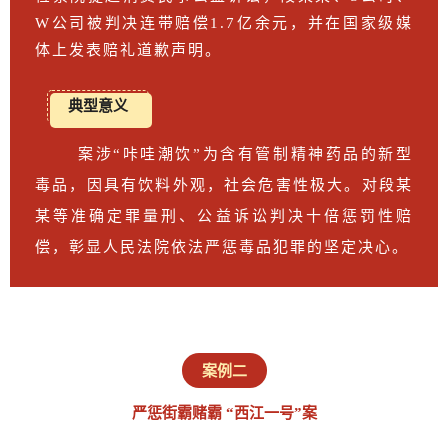
W公司被判决连带赔偿1.7亿余元，并在国家级媒
体上发表赔礼道歉声明。
典型意义
案涉“咔哇潮饮”为含有管制精神药品的新型
毒品，因具有饮料外观，社会危害性极大。对段某
某等准确定罪量刑、公益诉讼判决十倍惩罚性赔
偿，彰显人民法院依法严惩毒品犯罪的坚定决心。
案例二
严惩街霸赌霸 “西江一号”案