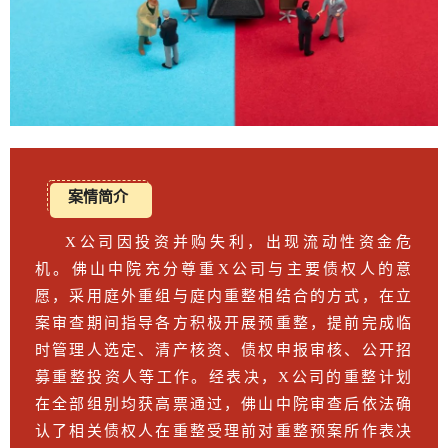
案情简介
X公司因投资并购失利，出现流动性资金危
机。佛山中院充分尊重X公司与主要债权人的意
愿，采用庭外重组与庭内重整相结合的方式，在立
案审查期间指导各方积极开展预重整，提前完成临
时管理人选定、清产核资、债权申报审核、公开招
募重整投资人等工作。经表决，X公司的重整计划
在全部组别均获高票通过，佛山中院审查后依法确
认了相关债权人在重整受理前对重整预案所作表决