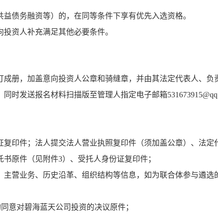
共益债务融资等）的，在同等条件下享有优先入选资格。
向投资人补充满足其他必要条件。
订成册，加盖意向投资人公章和骑缝章，并由其法定代表人、负
时发送报名材料扫描版至管理人指定电子邮箱531673915@q
：
证复印件；法人提交法人营业执照复印件（须加盖公章）、法定
托书原件（见附件3）、受托人身份证复印件；
、主营业务、历史沿革、组织结构等信息，如为联合体参与遴选
构同意对碧海蓝天公司投资的决议原件；