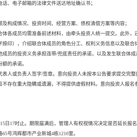
电话、电子邮箱的法律文件送达地址确认书；
额及构成情况、投资时间、经营方案、债权清偿方案等内容；
合体各成员均需准备前述材料，由牵头投资人统一提交。此外，
字捺印），介绍联合体成员的角色分工、权利义务信息以及联合
他成员的投资义务承担连带/兜底责任的承诺，以及发生联合体成
份额的承诺。
代表人或负责人签字/签章。意向投资人未按本公告要求提交完整
且不存在重大隐瞒或遗漏，不得提供虚假材料。意向投资人报名
月15日17时止。期限届满后，管理人有权视情况决定是否延长报
5号鸿辉都市产业新城4栋1210室。