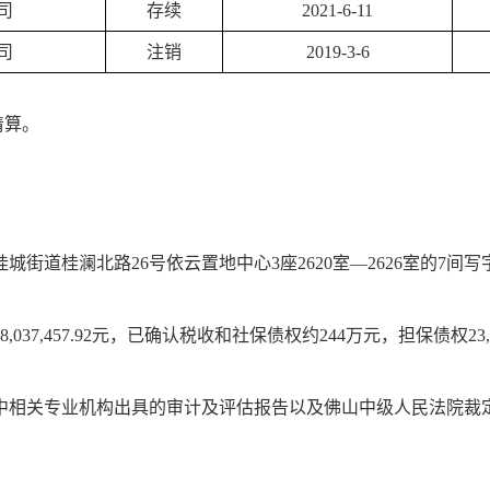
司
存续
2021-6-11
司
注销
2019-3-6
清算。
道桂澜北路26号依云置地中心3座2620室—2626室的7间写字
037,457.92元，已确认税收和社保债权约244万元，担保债权23,763
中相关专业机构出具的审计及评估报告以及佛山中级人民法院裁