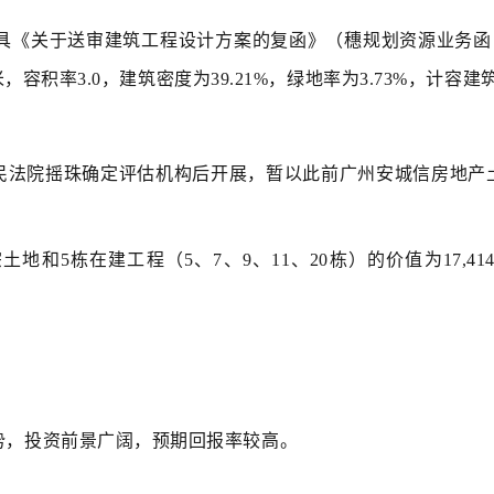
局出具《关于送审建筑工程设计方案的复函》（穗规划资源业务函〔
积率3.0，建筑密度为39.21%，绿地率为3.73%，计容建筑面积
民法院摇珠确定评估机构后开展，暂以此前广州安城信房地产
土地和5栋在建工程（5、7、9、11、20栋）的价值为17,4
势，投资前景广阔，预期回报率较高。