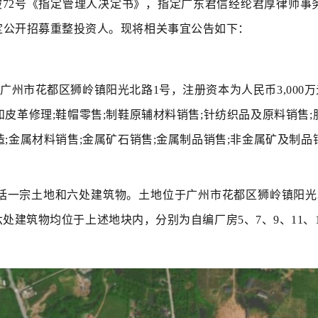
）粤01破72号《指定管理人决定书》，指定广东君信经纶君厚律
定公开招募重整投资人。现将相关事宜公告如下：
为广州市花都区狮岭镇阳光北路1号，注册资本为人民币3,000
和皮革修理;鞋帽零售;制鞋原辅材料销售;针纺织品及原料销售;
造;金属材料销售;金属矿石销售;金属制品销售;非金属矿及制品
宗土地和六处建筑物。土地位于广州市花都区狮岭镇阳光北路1号，
地。六处建筑物均位于上述地块内，分别为自编厂房
5、7、9、11、