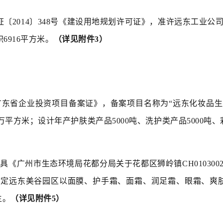
地证〔2014〕348号《建设用地规划许可证》，准许远东工业公
积6916平方米。
（详见附件3）
具《广东省企业投资项目备案证》，备案项目名称为“远东化妆品
万平方米；设计年产护肤类产品5000吨、洗护类产品5000吨、
具《广州市生态环境局花都分局关于花都区狮岭镇CH0103002
确定远东美谷园区以面膜、护手霜、面霜、润足霜、眼霜、爽
主。
（详见附件5）