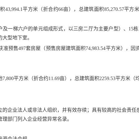
94.1平方米（折合约66亩），总建筑面积85,270.57平方米（计
梯四户及一梯六户的单元组成形式，以三房二厅为主要户型）、15
的大型地下室。
准预售497套房屋（预售房屋建筑面积74,983.54平方米），
00平方米（折合约11.69亩），总建筑面积2259.53平方米（均
立的企业法人或非法人组织，并有效存续；具有较高的社会责任
管理部门列入企业经营异常名录。
来源合法合规。