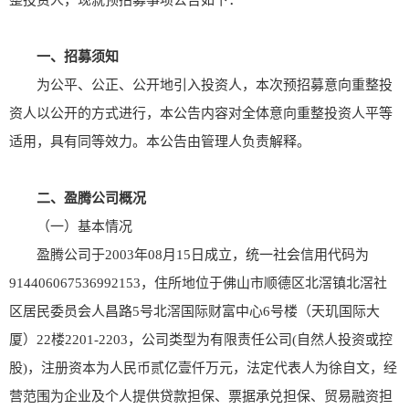
整投资人，现就预招募事项公告如下：
一、招募须知
为公平、公正、公开地引入投资人，本次预招募意向重整投
资人以公开的方式进行，本公告内容对全体意向重整投资人平等
适用，具有同等效力。本公告由管理人负责解释。
二、盈腾公司概况
（一）基本情况
盈腾公司于2003年08月15日成立，统一社会信用代码为
914406067536992153，住所地位于佛山市顺德区北滘镇北滘社
区居民委员会人昌路5号北滘国际财富中心6号楼（天玑国际大
厦）22楼2201-2203，公司类型为有限责任公司(自然人投资或控
股)，注册资本为人民币贰亿壹仟万元，法定代表人为徐自文，经
营范围为企业及个人提供贷款担保、票据承兑担保、贸易融资担